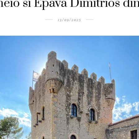
heio si Epava Dimitrios di
13/09/2025