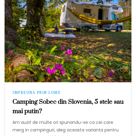
IMPREUNA PRIN LUME
Camping Sobec din Slovenia, 5 stele sau
mai putin?
Am auzit de multe ori spunandu-se ca cei care
merg in campinguri, aleg aceasta varianta pentru