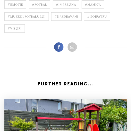
#EMOTIE
#FOTBAL
#IMPREUNA
#MAMICA
#MUZEULFOTBALULUI
#NAZDRAVANI
#NOIPATRU
#VISURI
FURTHER READING...