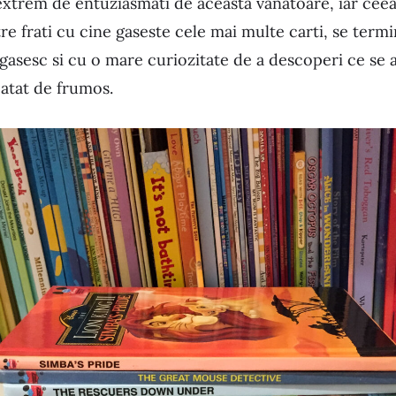
 extrem de entuziasmati de aceasta vanatoare, iar cee
re frati cu cine gaseste cele mai multe carti, se term
gasesc si cu o mare curiozitate de a descoperi ce se 
 atat de frumos.