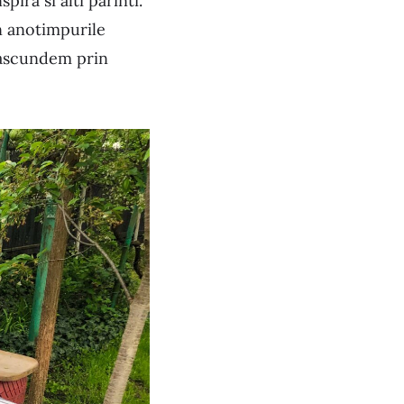
pira si alti parinti.
in anotimpurile
 ascundem prin