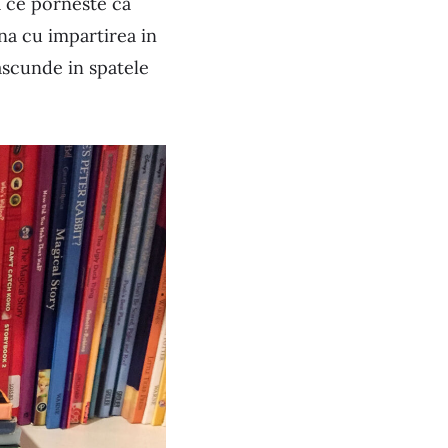
a ce porneste ca
ina cu impartirea in
ascunde in spatele