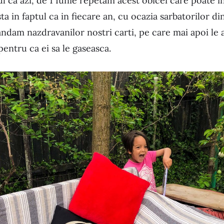
l ca azi, de 1 Iunie repetam acest obicei care poate ins
a in faptul ca in fiecare an, cu ocazia sarbatorilor d
ndam nazdravanilor nostri carti, pe care mai apoi le
pentru ca ei sa le gaseasca.