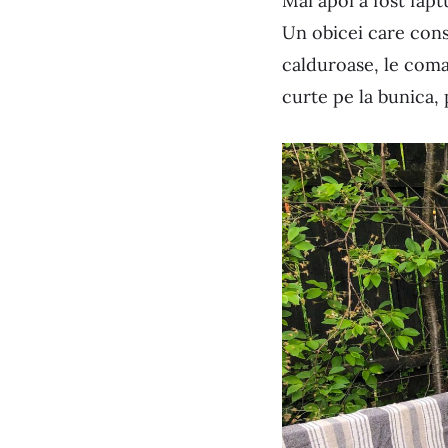
Mai apoi a fost faptu
Un obicei care const
calduroase, le coma
curte pe la bunica, 