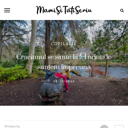
COPILARIE
Craciunul se simte la fel oriunde
suntem impreuna
24/12/2022
Written by