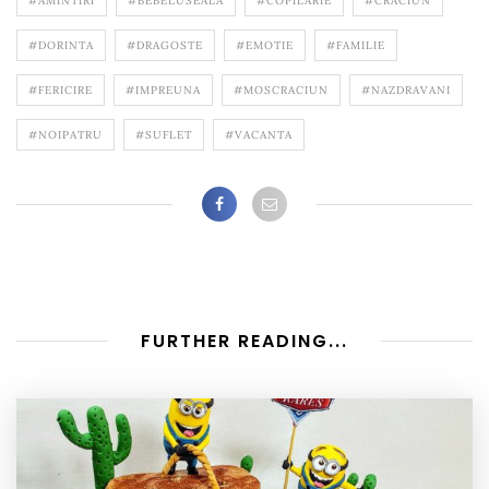
#AMINTIRI
#BEBELUSEALA
#COPILARIE
#CRACIUN
#DORINTA
#DRAGOSTE
#EMOTIE
#FAMILIE
#FERICIRE
#IMPREUNA
#MOSCRACIUN
#NAZDRAVANI
#NOIPATRU
#SUFLET
#VACANTA
FURTHER READING...