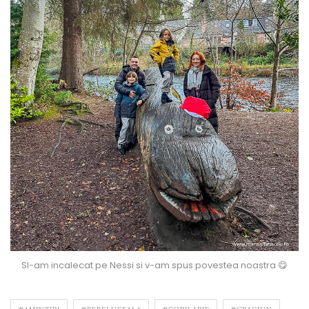
SI-am incalecat pe Nessi si v-am spus povestea noastra 😋