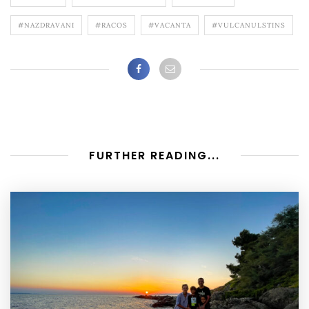
#NAZDRAVANI
#RACOS
#VACANTA
#VULCANULSTINS
FURTHER READING...