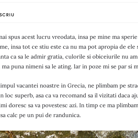
 SCRIU
ai spus acest lucru vreodata, insa pe mine ma sperie 
me, insa tot ce stiu este ca nu ma pot apropia de ele 
anta ca sa le admir gratia, culorile si obiceiurile nu am
ma puna nimeni sa le ating. Iar in poze mi se par si m
timpul vacantei noastre in Grecia, ne plimbam pe stra
 loc superb, asa ca va recomand sa il vizitati daca aj
imi doresc sa va povestesc azi. In timp ce ma plimba
 sa calc pe un pui de randunica.