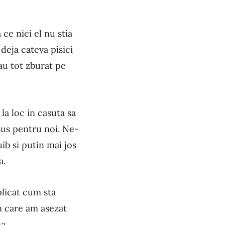
ce nici el nu stia
deja cateva pisici
au tot zburat pe
a loc in casuta sa
sus pentru noi. Ne-
ib si putin mai jos
a.
plicat cum sta
in care am asezat
a.