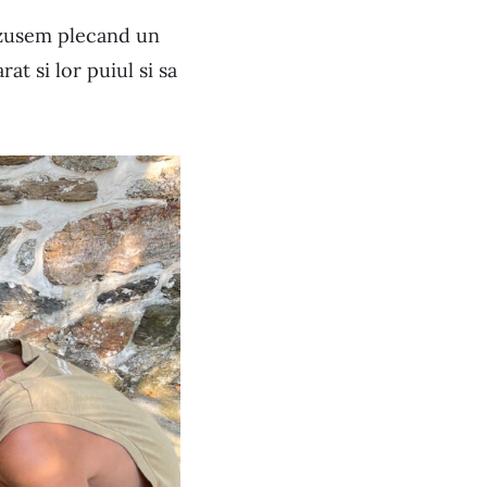
azusem plecand un
t si lor puiul si sa