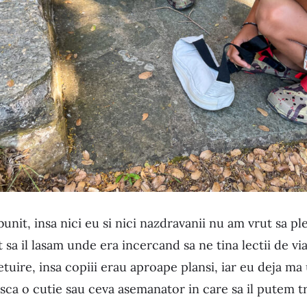
bunit, insa nici eu si nici nazdravanii nu am vrut sa p
it sa il lasam unde era incercand sa ne tina lectii de v
ietuire, insa copiii erau aproape plansi, iar eu deja ma 
asca o cutie sau ceva asemanator in care sa il putem 