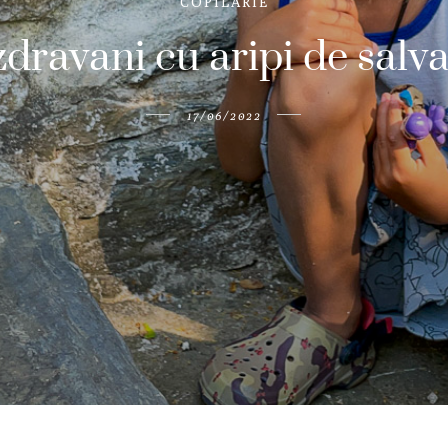
COPILARIE
dravani cu aripi de salva
17/06/2022