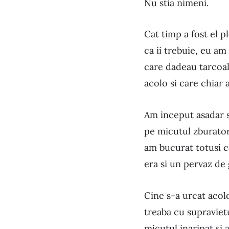
Nu stia nimeni.
Cat timp a fost el p
ca ii trebuie, eu am
care dadeau tarcoal
acolo si care chiar 
Am inceput asadar s
pe micutul zburator
am bucurat totusi ca
era si un pervaz de
Cine s-a urcat acol
treaba cu supravietu
micutul inaripat si 