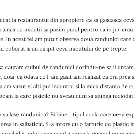
lecat la restaurantul din apropiere ca sa gaseasca ceva 
 ramas cu micutii sa pazim puiul pentru ca in jur erau 
e. In acest fel am putut observa doua randunici care 
au coborat si au ciripit ceva micutului de pe trepte.
a cautam cuibul de randunici dorindu-ne sa il urcam l
, doar ca odata ce l-am gasit am realizat ca era prea 
 am vazut si alti pui inauntru si la mica distanta de cu
 geam la care pisicile nu aveau cum sa ajunga niciodat
o sa lase randunica? Ei bine….tipul acela care ne-a ex
irea in salbaticie. S-a intors cu o farfurie de plastic 
a escaladat zidul pana cand a ajuns la geamul cu pricin