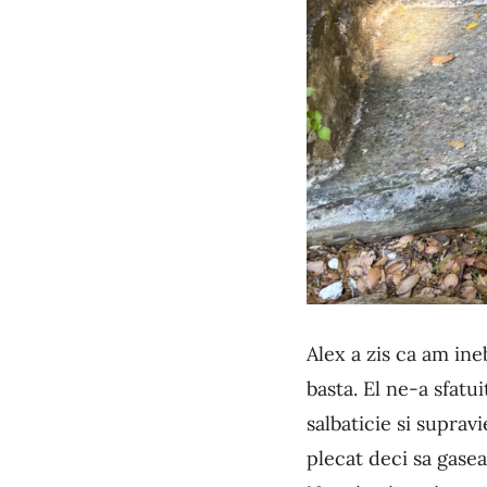
Alex a zis ca am ine
basta. El ne-a sfatu
salbaticie si suprav
plecat deci sa gase