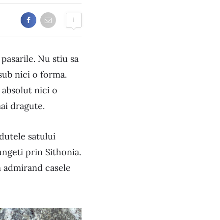
1
pasarile. Nu stiu sa
sub nici o forma.
 absolut nici o
ai dragute.
dutele satului
ungeti prin Sithonia.
m admirand casele