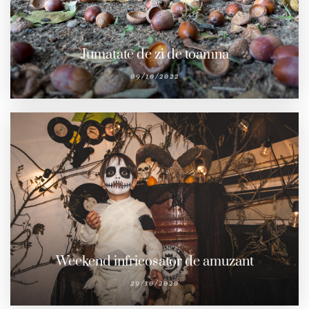
Jumatate de zi de toamna
09/10/2022
Weekend infricosator de amuzant
29/10/2020