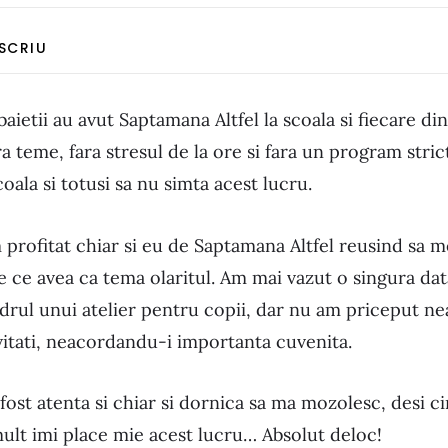
 SCRIU
ietii au avut Saptamana Altfel la scoala si fiecare dint
ara teme, fara stresul de la ore si fara un program stric
oala si totusi sa nu simta acest lucru.
 profitat chiar si eu de Saptamana Altfel reusind sa m
e ce avea ca tema olaritul. Am mai vazut o singura d
cadrul unui atelier pentru copii, dar nu am priceput 
ivitati, neacordandu-i importanta cuvenita.
fost atenta si chiar si dornica sa ma mozolesc, desi c
mult imi place mie acest lucru… Absolut deloc!