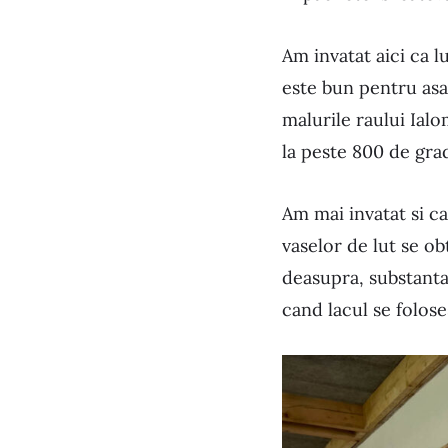
Am invatat aici ca l
este bun pentru asa 
malurile raului Ialo
la peste 800 de gra
Am mai invatat si ca
vaselor de lut se ob
deasupra, substanta
cand lacul se folos