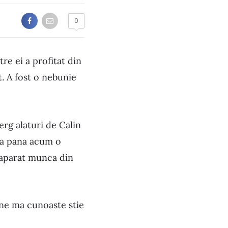
0
re ei a profitat din
t. A fost o nebunie
erg alaturi de Calin
ata pana acum o
neaparat munca din
ine ma cunoaste stie