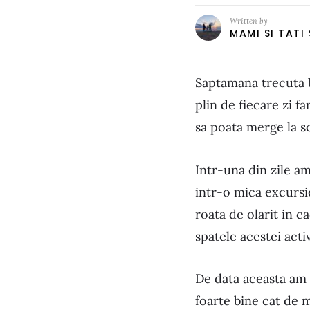
Written by
MAMI SI TATI
Saptamana trecuta ba
plin de fiecare zi f
sa poata merge la sc
Intr-una din zile am
intr-o mica excursi
roata de olarit in 
spatele acestei act
De data aceasta am 
foarte bine cat de 