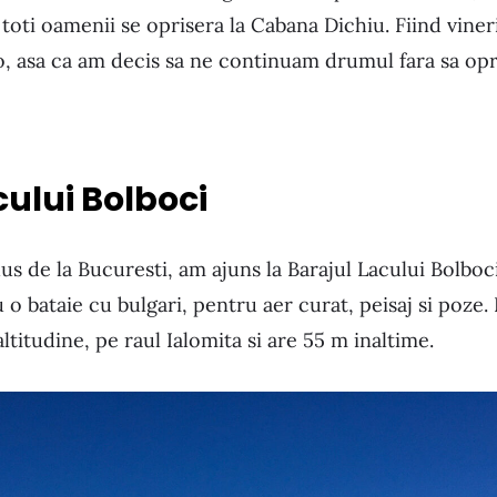
i toti oamenii se oprisera la Cabana Dichiu. Fiind viner
o, asa ca am decis sa ne continuam drumul fara sa opr
cului Bolboci
s de la Bucuresti, am ajuns la Barajul Lacului Bolbo
o bataie cu bulgari, pentru aer curat, peisaj si poze. 
ltitudine, pe raul Ialomita si are 55 m inaltime.