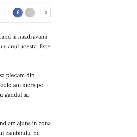
0
cand si nazdravanii
us anul acesta. Este
 sa plecam din
 acolo am mers pe
cu gandul sa
and am ajuns in zona
 lui zambindu-ne