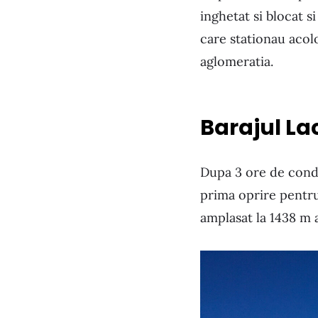
inghetat si blocat s
care stationau acol
aglomeratia.
Barajul La
Dupa 3 ore de condu
prima oprire pentru 
amplasat la 1438 m a