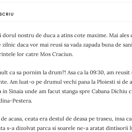
 SCRIU
si dorul nostru de duca a atins cote maxime. Mai ales 
 zilnic daca vor mai reusi sa vada zapada buna de sani
rintele lor catre Mos Craciun.
ult ca sa pornim la drum?! Asa ca la 09:30, am reusit
te. Am luat-o pe drumul vechi pana la Ploiesti si de
a in Sinaia unde am facut stanga spre Cabana Dichiu 
dina-Pestera.
 de acasa, ceata era destul de deasa pe traseu, insa c
a s-a dizolvat parca si soarele ne-a aratat dintisorii