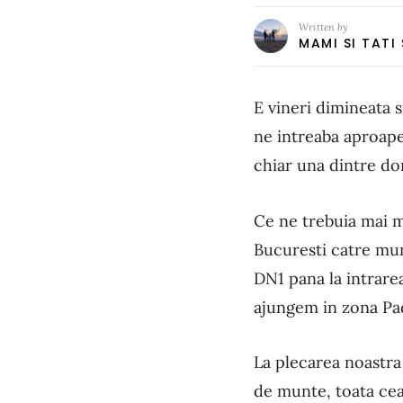
Written by
MAMI SI TATI
E vineri dimineata 
ne intreaba aproape
chiar una dintre do
Ce ne trebuia mai m
Bucuresti catre mun
DN1 pana la intrare
ajungem in zona Pa
La plecarea noastra
de munte, toata ceat