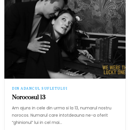
DIN ADANCUL SUFLETULUI
Norocosul 13
Am ajuns in cele din urma si la 13, numarul nostru
norocos. Numarul care intotdeauna ne-a oferit
“ghinionul” lui in cel mai…