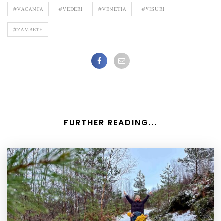
#VACANTA
#VEDERI
#VENETIA
#VISURI
#ZAMBETE
FURTHER READING...