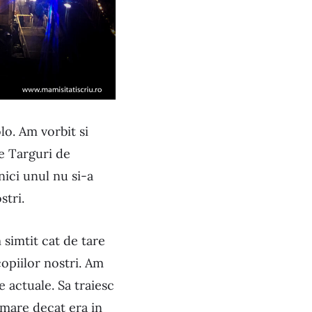
o. Am vorbit si
te Targuri de
ici unul nu si-a
stri.
simtit cat de tare
opiilor nostri. Am
e actuale. Sa traiesc
 mare decat era in