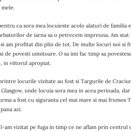
i mele.
entru ca sora mea locuieste acolo alaturi de familia e
arbatorilor de iarna sa o petrecem impreuna. Am stat i
i am profitat din plin de tot. De multe locuri noi si 
si de povesti uimitoare. O sa imi fac timp sa poveste
 in viitorul apropiat.
intre locurile vizitate au fost si Targurile de Craciu
n Glasgow, unde locuia sora mea in acea perioada, dar 
urma a fost cu siguranta cel mai mare si mai frumos 
pana azi.
-am vizitat pe fuga in timp ce ne aflam prin centrul o