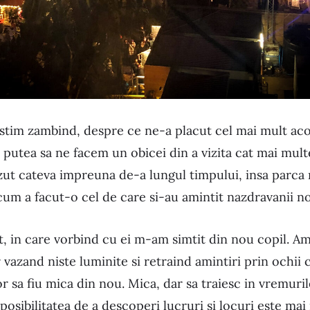
tim zambind, despre ce ne-a placut cel mai mult acol
 putea sa ne facem un obicei din a vizita cat mai mul
ut cateva impreuna de-a lungul timpului, insa parca n
cum a facut-o cel de care si-au amintit nazdravanii no
in care vorbind cu ei m-am simtit din nou copil. Am 
azand niste luminite si retraind amintiri prin ochii c
or sa fiu mica din nou. Mica, dar sa traiesc in vremuril
posibilitatea de a descoperi lucruri si locuri este mai