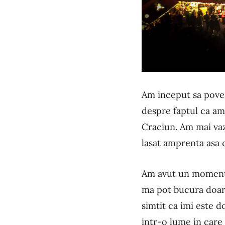
Am inceput sa poves
despre faptul ca am
Craciun. Am mai vaz
lasat amprenta asa 
Am avut un moment, 
ma pot bucura doar v
simtit ca imi este d
intr-o lume in care 