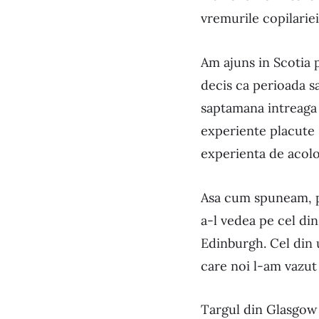
vremurile copilarie
Am ajuns in Scotia p
decis ca perioada s
saptamana intreaga s
experiente placute 
experienta de acolo,
Asa cum spuneam, pr
a-l vedea pe cel di
Edinburgh. Cel din 
care noi l-am vazut 
Targul din Glasgow l