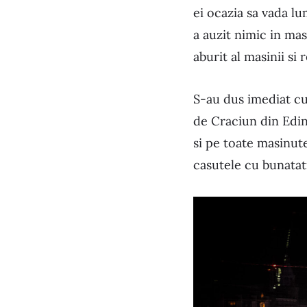
ei ocazia sa vada lu
a auzit nimic in ma
aburit al masinii s
S-au dus imediat cu
de Craciun din Edin
si pe toate masinute
casutele cu bunatati