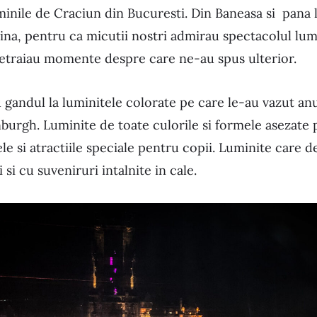
minile de Craciun din Bucuresti. Din Baneasa si pana l
sina, pentru ca micutii nostri admirau spectacolul l
i retraiau momente despre care ne-au spus ulterior.
 gandul la luminitele colorate pe care le-au vazut anu
burgh. Luminite de toate culorile si formele asezate p
le si atractiile speciale pentru copii. Luminite care 
 si cu suveniruri intalnite in cale.