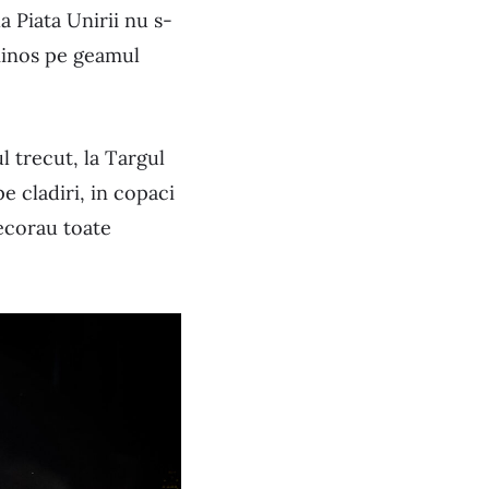
a Piata Unirii nu s-
uminos pe geamul
l trecut, la Targul
e cladiri, in copaci
decorau toate