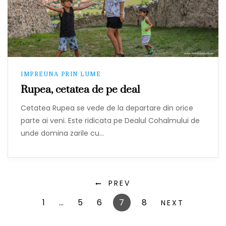
IMPREUNA PRIN LUME
Rupea, cetatea de pe deal
Cetatea Rupea se vede de la departare din orice
parte ai veni. Este ridicata pe Dealul Cohalmului de
unde domina zarile cu…
PREV
1
…
5
6
7
8
NEXT