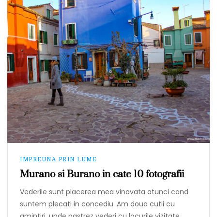
IMPREUNA PRIN LUME
Murano si Burano in cate 10 fotografii
Vederile sunt placerea mea vinovata atunci cand
suntem plecati in concediu. Am doua cutii cu
amintiri, unde pastrez vederi cu locurile vizitate,…